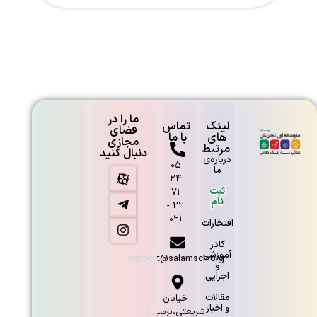
ما را در
لینک
تماس
فضای
های
با ما
مجازی
مرتبط
دنبال کنید
درباره‌ی
۰۵
ما
۲۴
ثبت
۷۱
نام
۲۲ -
۰۲۱
افتخارات
کادر
آموزشی
support@salamsch.org
و
اجرایی
مقالات
خیابان
و اخبار
شریعتی،نرسیده